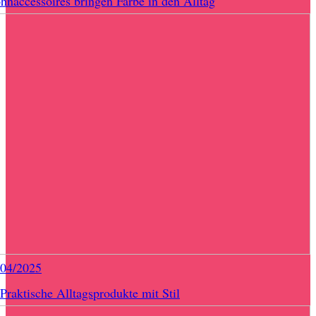
naccessoires bringen Farbe in den Alltag
/04/2025
Praktische Alltagsprodukte mit Stil