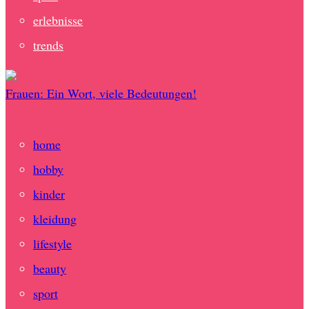
erlebnisse
trends
Frauen: Ein Wort, viele Bedeutungen!
home
hobby
kinder
kleidung
lifestyle
beauty
sport