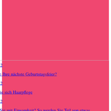
22
e Ihre nächste Geburtstagsfeier?
22
e sich Haarpflege
22
ie mit Einsamkeit? So werden Sie Teil von etwas