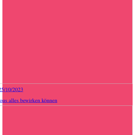
25/10/2023
us alles bewirken können