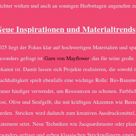
eichter wirken und auch an sonnigen Herbsttagen angenehm zu
eue Inspirationen und Materialtrends
025 liegt der Fokus klar auf hochwertigen Materialien und s
esonders gefragt ist
Garn von Mayflower
, das für seine groß
ekannt ist. Damit lassen sich Projekte realisieren, die sowohl 
achhaltigkeit spielt ebenfalls eine wichtige Rolle: Bio-Baum
mmer häufiger verwendet, um Ressourcen zu schonen. Farbli
ost, Olive und Senfgelb, die mit kräftigen Akzenten wie Beer
erden. Stricken wird dadurch zum kreativen Ausdrucksmittel,
tatement setzt. Neue Techniken wie Jacquardmuster oder plast
esonders gefragt und geben klassischen Strickpullovern einen