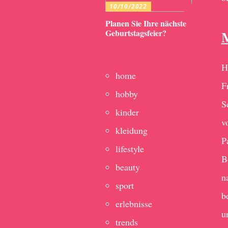
10/10/2022
Planen Sie Ihre nächste
Geburtstagsfeier?
M
H
home
F
hobby
S
kinder
v
kleidung
P
lifestyle
B
beauty
n
sport
b
erlebnisse
u
trends