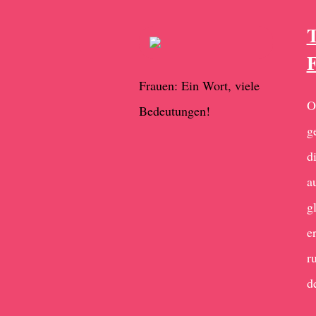
T
F
Frauen: Ein Wort, viele
O
Bedeutungen!
g
d
a
g
e
r
d