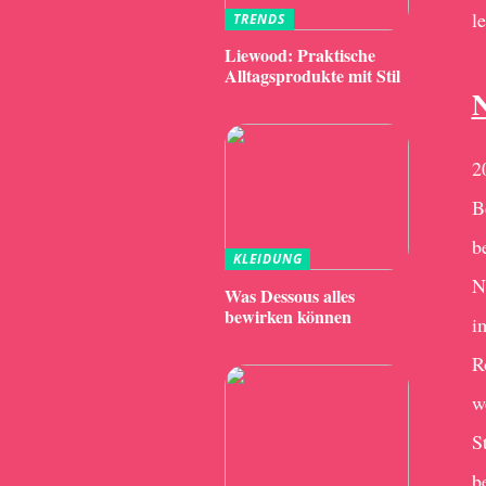
l
TRENDS
Liewood: Praktische
Alltagsprodukte mit Stil
N
2
B
b
KLEIDUNG
N
Was Dessous alles
bewirken können
i
R
w
S
b