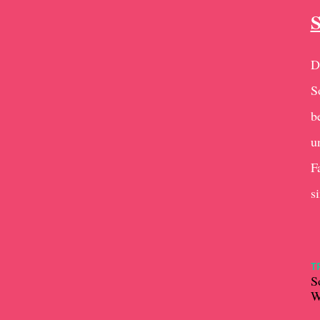
S
D
S
b
u
F
s
T
S
W