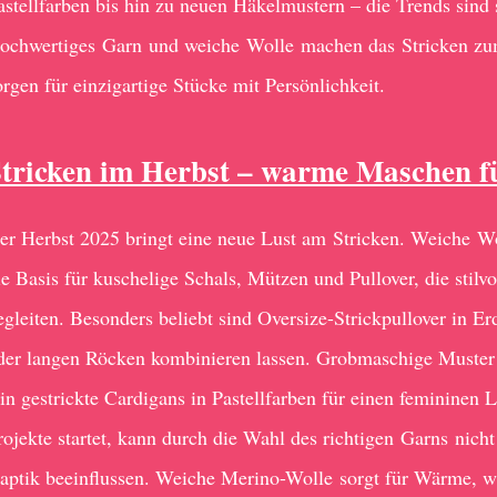
astellfarben bis hin zu neuen Häkelmustern – die Trends sind s
ochwertiges Garn und weiche Wolle machen das Stricken zum
orgen für einzigartige Stücke mit Persönlichkeit.
tricken im Herbst – warme Maschen f
er Herbst 2025 bringt eine neue Lust am Stricken. Weiche W
ie Basis für kuschelige Schals, Mützen und Pullover, die stilv
egleiten. Besonders beliebt sind Oversize-Strickpullover in Erd
der langen Röcken kombinieren lassen. Grobmaschige Muster
ein gestrickte Cardigans in Pastellfarben für einen femininen
rojekte startet, kann durch die Wahl des richtigen Garns nicht
aptik beeinflussen. Weiche Merino-Wolle sorgt für Wärme,