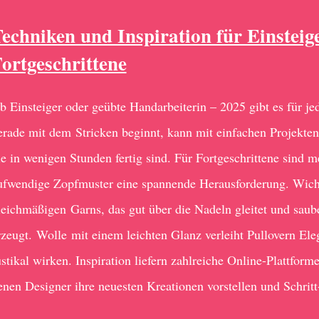
echniken und Inspiration für Einsteig
ortgeschrittene
b Einsteiger oder geübte Handarbeiterin – 2025 gibt es für j
erade mit dem Stricken beginnt, kann mit einfachen Projekte
ie in wenigen Stunden fertig sind. Für Fortgeschrittene sind 
ufwendige Zopfmuster eine spannende Herausforderung. Wicht
leichmäßigen Garns, das gut über die Nadeln gleitet und sau
rzeugt. Wolle mit einem leichten Glanz verleiht Pullovern El
ustikal wirken. Inspiration liefern zahlreiche Online-Plattfor
enen Designer ihre neuesten Kreationen vorstellen und Schritt-