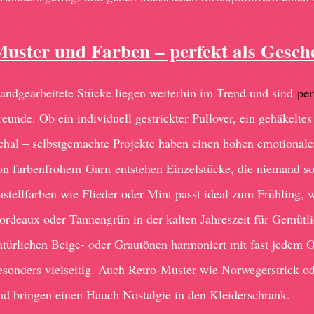
uster und Farben – perfekt als Gesch
andgearbeitete Stücke liegen weiterhin im Trend und sind
per
reunde. Ob ein individuell gestrickter Pullover, ein gehäkelte
chal – selbstgemachte Projekte haben einen hohen emotional
on farbenfrohem Garn entstehen Einzelstücke, die niemand son
astellfarben wie Flieder oder Mint passt ideal zum Frühling,
ordeaux oder Tannengrün in der kalten Jahreszeit für Gemütli
atürlichen Beige- oder Grautönen harmoniert mit fast jedem O
esonders vielseitig. Auch Retro-Muster wie Norwegerstrick od
nd bringen einen Hauch Nostalgie in den Kleiderschrank.