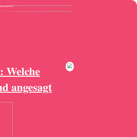
ßerem
: Welche
nd angesagt