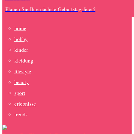
Planen Sie Ihre nächste Geburtstagsfeier?
home
hobby
kinder
kleidung
lifestyle
beauty
sport
erlebnisse
trends