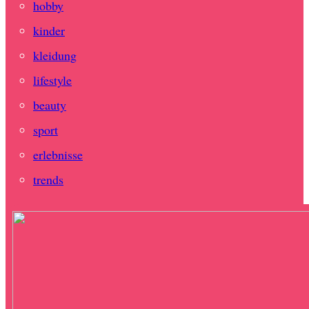
hobby
kinder
kleidung
lifestyle
beauty
sport
erlebnisse
trends