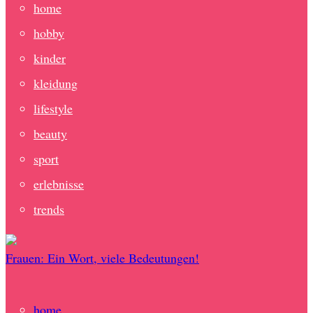
home
hobby
kinder
kleidung
lifestyle
beauty
sport
erlebnisse
trends
Frauen: Ein Wort, viele Bedeutungen!
home