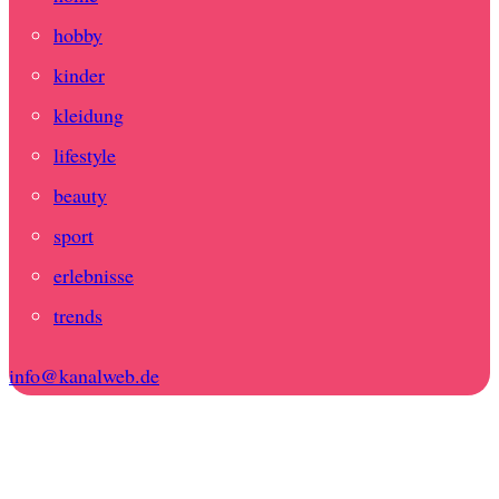
hobby
kinder
kleidung
lifestyle
beauty
sport
erlebnisse
trends
info@kanalweb.de