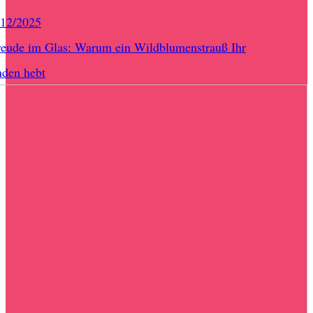
/12/2025
eude im Glas: Warum ein Wildblumenstrauß Ihr
nden hebt