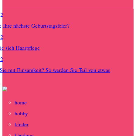
22
e Ihre nächste Geburtstagsfeier?
22
e sich Haarpflege
22
ie mit Einsamkeit? So werden Sie Teil von etwas
m
home
hobby
kinder
kleidung