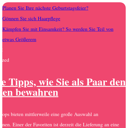
Planen Sie Ihre nächste Geburtstagsfeier?
Gönnen Sie sich Haarpflege
Kämpfen Sie mit Einsamkeit? So werden Sie Teil von
etwas Größerem
22
ized
te Tipps, wie Sie als Paar den
ken bewahren
hops bieten mittlerweile eine große Auswahl an
onen. Einer der Favoriten ist derzeit die Lieferung an eine