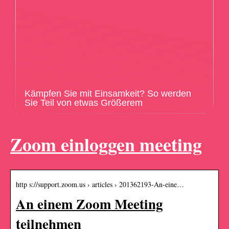
Kämpfen Sie mit Einsamkeit? So werden
Sie Teil von etwas Größerem
Zoom einloggen meeting
http s://support.zoom.us › articles › 201362193-An-eine…
An einem Zoom Meeting
teilnehmen