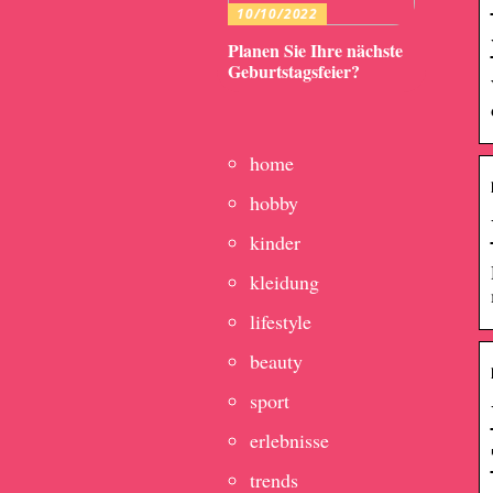
10/10/2022
Planen Sie Ihre nächste
Geburtstagsfeier?
home
hobby
kinder
kleidung
lifestyle
beauty
sport
erlebnisse
trends