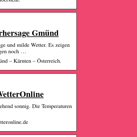
rhersage Gmünd
ge und milde Wetter. Es zeigen
eigen noch …
nd – Kärnten – Österreich.
WetterOnline
gehend sonnig. Die Temperaturen
teronline.de