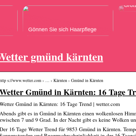
Grö
Gönnen Sie sich Haarpflege
Wetter gmünd kärnten
http s://www.wetter.com › … › Kärnten › Gmünd in Kärnten
Wetter Gmünd in Kärnten: 16 Tage T
Wetter Gmünd in Kärnten: 16 Tage Trend | wetter.com
Abends gibt es in Gmünd in Kärnten einen wolkenlosen Himm
zwischen 7 und 9 Grad. In der Nacht gibt es keine Wolken u
Der 16 Tage Wetter Trend für 9853 Gmünd in Kärnten. Tempe
Sonnenstunden und Regenwahrscheinlichkeit in der 16 Tagesü