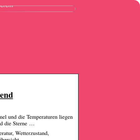
ßerem
rend
el und die Temperaturen liegen
nd die Sterne …
ratur, Wetterzustand,
bersicht.