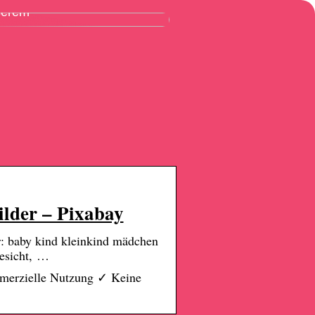
ßerem
ilder – Pixabay
: baby kind kleinkind mädchen
Gesicht, …
ommerzielle Nutzung ✓ Keine