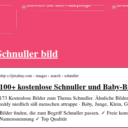
Gönnen Sie sich Haarpflege
Grö
Schnuller bild
http s://pixabay.com › images › search › schnuller
100+ kostenlose Schnuller und Baby-B
173 Kostenlose Bilder zum Thema Schnuller. Ähnliche Bilder
teddy niedlich süß menschen attrappe · Baby, Junge, Klein, 
Bilder finden, die zum Begriff Schnuller passen. ✓ Freie k
Namensnennung ✓ Top Qualität