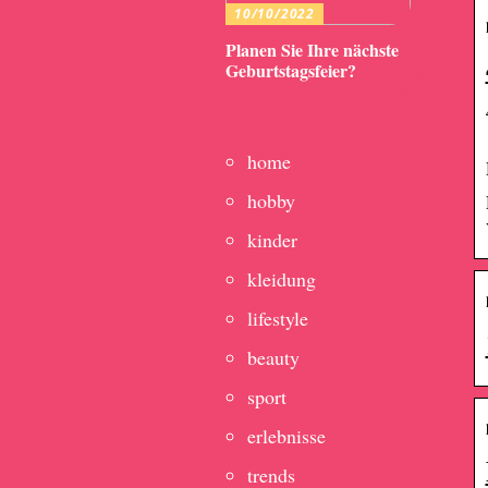
10/10/2022
Planen Sie Ihre nächste
Geburtstagsfeier?
home
hobby
kinder
kleidung
lifestyle
beauty
sport
erlebnisse
trends