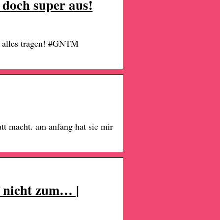
 doch super aus!
h alles tragen! #GNTM
utt macht. am anfang hat sie mir
rf nicht zum… |