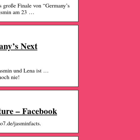
s große Finale von “Germany’s
 Jasmin am 23 …
any’s Next
asmin und Lena ist …
och nie!
ture – Facebook
ro7.de/jasminfacts.