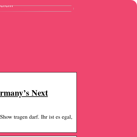
ßerem
ermany’s Next
Show tragen darf. Ihr ist es egal,