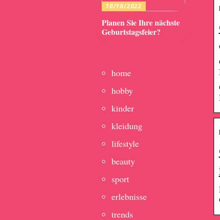
10/10/2022
Planen Sie Ihre nächste
Geburtstagsfeier?
home
hobby
kinder
kleidung
lifestyle
beauty
sport
erlebnisse
trends