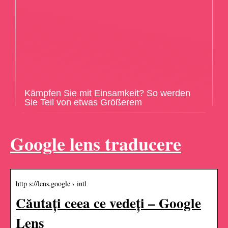
Kämpfen Sie mit Einsamkeit? So werden
Sie Teil von etwas Größerem
Google lens traducere
http s://lens.google › intl
Căutați ceea ce vedeți – Google
Lens