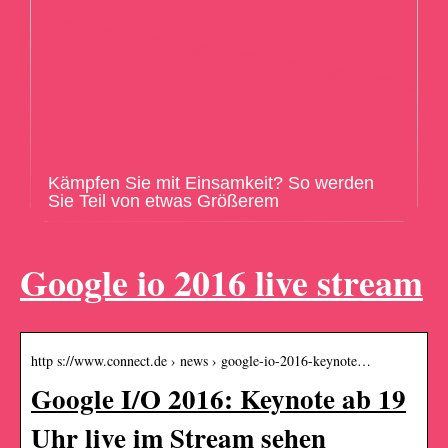
Kämpfen Sie mit Einsamkeit? So werden
Sie Teil von etwas Größerem
Google io 2016 live stream
http s://www.connect.de › news › google-io-2016-keynote…
Google I/O 2016: Keynote ab 19
Uhr live im Stream sehen