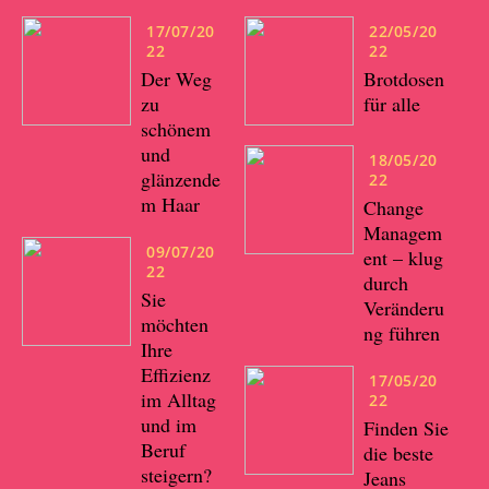
17/07/20
22/05/20
22
22
Der Weg
Brotdosen
zu
für alle
schönem
und
18/05/20
glänzende
22
m Haar
Change
Managem
09/07/20
ent – klug
22
durch
Sie
Veränderu
möchten
ng führen
Ihre
Effizienz
17/05/20
im Alltag
22
und im
Finden Sie
Beruf
die beste
steigern?
Jeans