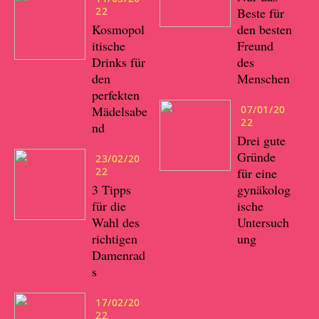
22
Beste für
Kosmopol
den besten
itische
Freund
Drinks für
des
den
Menschen
perfekten
Mädelsabe
07/01/20
22
nd
Drei gute
Gründe
23/02/20
22
für eine
3 Tipps
gynäkolog
für die
ische
Wahl des
Untersuch
richtigen
ung
Damenrad
s
17/02/20
22