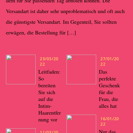
dem für Sie passenden Tag abholen können. Die
Versandart ist daher sehr unproblematisch und oft auch
die günstigste Versandart. Im Gegenteil, Sie sollten
erwägen, die Bestellung für […]
23/03/20
27/01/20
22
22
Leitfaden:
Das
So
perfekte
bereiten
Geschenk
Sie sich
für die
auf die
Frau, die
Intim-
alles hat
Haarentfer
nung vor
16/01/20
22
Nur das
11/03/20