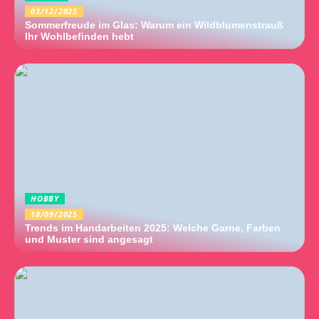
03/12/2025
Sommerfreude im Glas: Warum ein Wildblumenstrauß
Ihr Wohlbefinden hebt
HOBBY
18/09/2025
Trends im Handarbeiten 2025: Welche Garne, Farben
und Muster sind angesagt