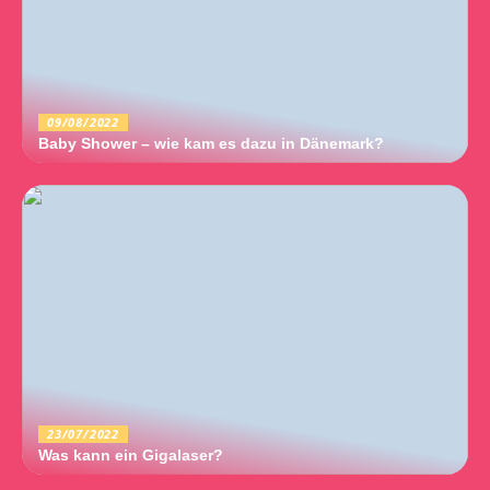
09/08/2022
Baby Shower – wie kam es dazu in Dänemark?
23/07/2022
Was kann ein Gigalaser?