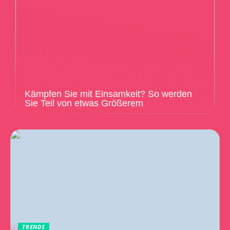
Kämpfen Sie mit Einsamkeit? So werden
Sie Teil von etwas Größerem
TRENDS